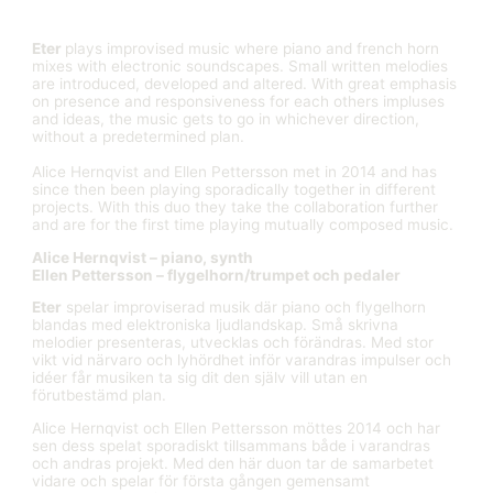
Eter
plays improvised music where piano and french horn
mixes with electronic soundscapes. Small written melodies
are introduced, developed and altered. With great emphasis
on presence and responsiveness for each others impluses
and ideas, the music gets to go in whichever direction,
without a predetermined plan.
Alice Hernqvist and Ellen Pettersson met in 2014 and has
since then been playing sporadically together in different
projects. With this duo they take the collaboration further
and are for the first time playing mutually composed music.
Alice Hernqvist – piano, synth
Ellen Pettersson – flygelhorn/trumpet och pedaler
Eter
spelar improviserad musik där piano och flygelhorn
blandas med elektroniska ljudlandskap. Små skrivna
melodier presenteras, utvecklas och förändras. Med stor
vikt vid närvaro och lyhördhet inför varandras impulser och
idéer får musiken ta sig dit den själv vill utan en
förutbestämd plan.
Alice Hernqvist och Ellen Pettersson möttes 2014 och har
sen dess spelat sporadiskt tillsammans både i varandras
och andras projekt. Med den här duon tar de samarbetet
vidare och spelar för första gången gemensamt